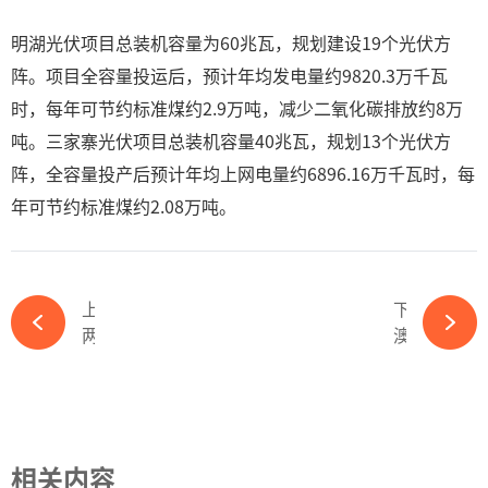
明湖光伏项目总装机容量为60兆瓦，规划建设19个光伏方
阵。项目全容量投运后，预计年均发电量约9820.3万千瓦
时，每年可节约标准煤约2.9万吨，减少二氧化碳排放约8万
吨。三家寨光伏项目总装机容量40兆瓦，规划13个光伏方
阵，全容量投产后预计年均上网电量约6896.16万千瓦时，每
年可节约标准煤约2.08万吨。
上一篇
下一篇
两座百万千瓦光伏电站同步投产！-完美体育官网登录365wm
澳大利亚日产汽车工厂部署屋顶光伏与梯次利用电池储能系统-完美体育官网登录365wm
相关内容