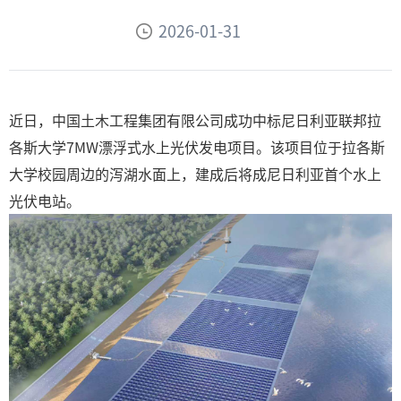
2026-01-31
近日，中国土木工程集团有限公司成功中标尼日利亚联邦拉
各斯大学7MW漂浮式水上光伏发电项目。该项目位于拉各斯
大学校园周边的泻湖水面上，建成后将成尼日利亚首个水上
光伏电站。