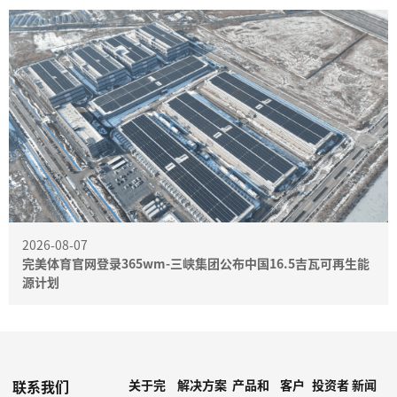
2026-08-07
完美体育官网登录365wm-三峡集团公布中国16.5吉瓦可再生能
源计划
联系我们
关于完
解决方案
产品和
客户
投资者
新闻