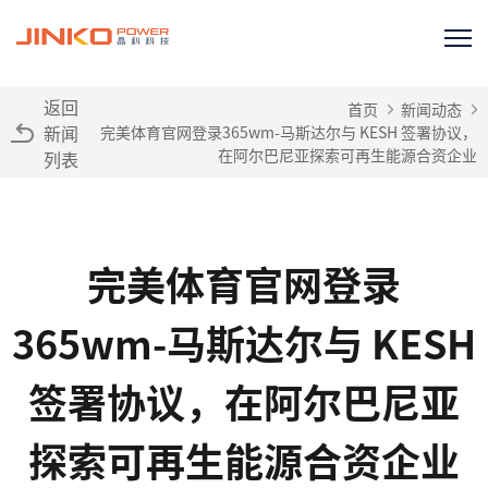
返回
首页
新闻动态
新闻
完美体育官网登录365wm-马斯达尔与 KESH 签署协议，
在阿尔巴尼亚探索可再生能源合资企业
列表
完美体育官网登录
365wm-马斯达尔与 KESH
签署协议，在阿尔巴尼亚
探索可再生能源合资企业