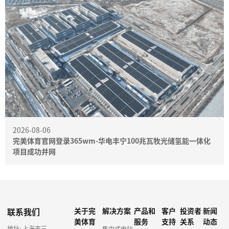
2026-08-06
完美体育官网登录365wm-华电丰宁100兆瓦牧光储氢能一体化
项目成功并网
联系我们
关于完
解决方案
产品和
客户
投资者
新闻
美体育
服务
支持
关系
动态
地址: 上海市三
集中式电站