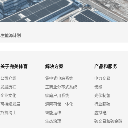
再生能源计划
关于完美体育
解决方案
产品和服务
公司介绍
集中式电站系统
电力交易
发展历程
工商业分布式系统
储能
企业文化
家庭户用系统
光伏制氢
可持续发展
源网荷储一体化
行业脱碳
招贤纳士
智能运维
虚拟电厂
生态治理
碳交易和碳金融