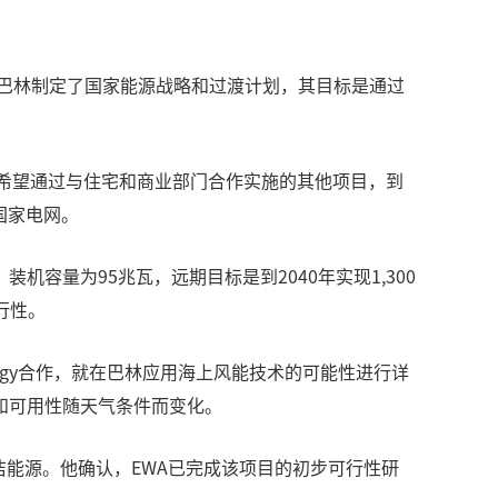
。巴林制定了国家能源战略和过渡计划，其目标是通过
A希望通过与住宅和商业部门合作实施的其他项目，到
国家电网。
量为95兆瓦，远期目标是到2040年实现1,300
行性。
ergy合作，就在巴林应用海上风能技术的可能性进行详
和可用性随天气条件而变化。
洁能源。他确认，EWA已完成该项目的初步可行性研