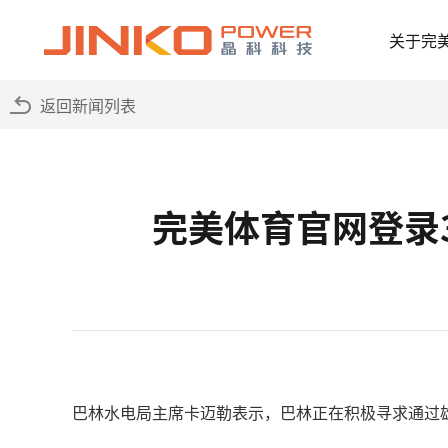
关于完
返回新闻列表
完美体育官网登录3
巴林水电局主席卡迈勒表示，巴林正在积极寻求通过