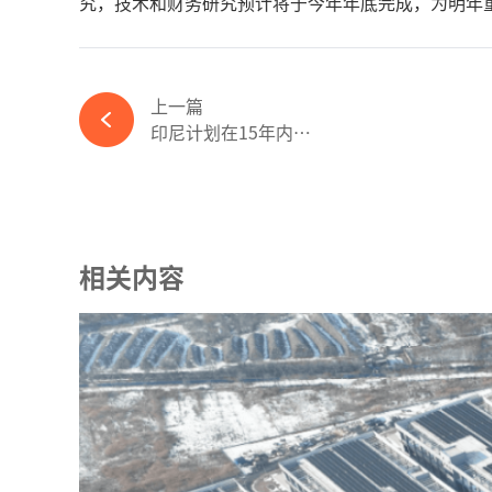
究，技术和财务研究预计将于今年年底完成，为明年
上一篇
印尼计划在15年内增加75吉瓦的可再生能源-完美体育官网登录365wm
相关内容