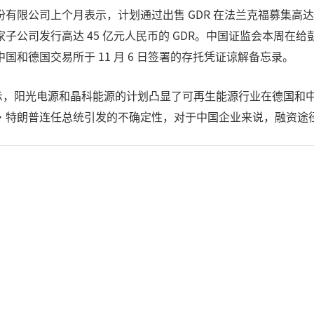
公司上个月表示，计划通过出售 GDR 在法兰克福募集高达 48.
子公司发行高达 45 亿元人民币的 GDR。中国证监会本周在
和德国交易所于 11 月 6 日签署的存托凭证谅解备忘录。
 Lu 表示，阳光电源和晶科能源的计划凸显了可再生能源行业在德
·特朗普连任总统引发的不确定性，对于中国企业来说，融资途