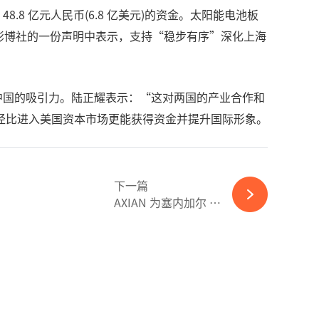
8 亿元人民币(6.8 亿美元)的资金。太阳能电池板
给彭博社的一份声明中表示，支持“稳步有序”深化上海
国和中国的吸引力。陆正耀表示：“这对两国的产业合作和
径比进入美国资本市场更能获得资金并提升国际形象。
下一篇
AXIAN 为塞内加尔 Kolda 太阳能+储能电站获得 8920 万美元融资-完美体育官网登录365wm