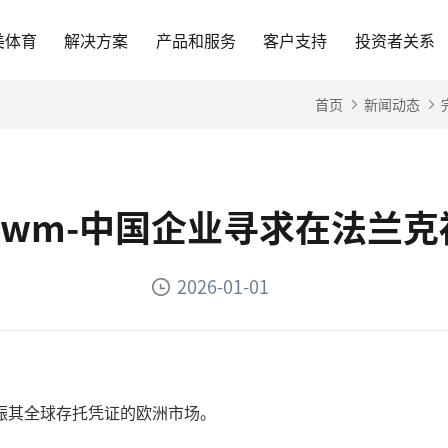
美体育
解决方案
产品和服务
客户支持
投资者关系
首页
新闻动态
5wm-中国企业寻求在法兰
2026-01-01
振其全球存托凭证的欧洲市场。