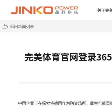
关于完
返回新闻列表
完美体育官网登录36
中国企业正在探索将德国作为融资场所，此举可能重