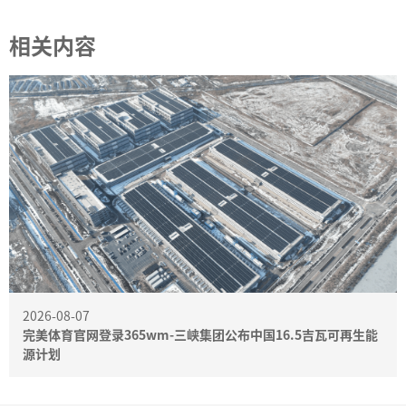
相关内容
2026-08-07
完美体育官网登录365wm-三峡集团公布中国16.5吉瓦可再生能
源计划