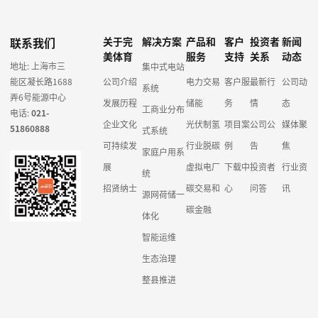
联系我们
关于完
解决方案
产品和
客户
投资者
新闻
美体育
服务
支持
关系
动态
地址: 上海市三
集中式电站
能区凝长路1688
公司介绍
电力交易
客户服
最新行
公司动
系统
弄6号能源中心
发展历程
储能
务
情
态
工商业分布
电话:
021-
企业文化
光伏制氢
项目案
公司公
媒体聚
51860888
式系统
可持续发
行业脱碳
例
告
焦
家庭户用系
展
虚拟电厂
下载中
投资者
行业资
统
招贤纳士
碳交易和
心
问答
讯
源网荷储一
碳金融
体化
智能运维
生态治理
整县推进