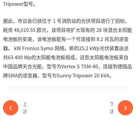
Tripower型号。
据此，市议会已就位于 1 号消防站的光伏项目进行了招标，
耗资 48,010.55 欧元，该项目将扩大现有的 28 块混合太阳能
电池板的安装，该电池板配有一个可连接到 8.2 兆瓦的逆变
器。 kW Fronius Symo 网络。新的25.2 kWp光伏装置由总
共63 400 Wp的太阳能电池板组成，这些太阳能电池板来自
中国品牌天合光能，型号为Vertex S TSM-40，连接到德国品
牌SMA的逆变器，型号为Sunny Tripower 20 kVA。
上一篇
下一篇
法国屋顶2.2兆瓦光伏发电集体自用-完美体育官网登录365wm
法国拉瓦尔医院中心停车场的两座光伏遮阳屋-完美体育官网登录365wm