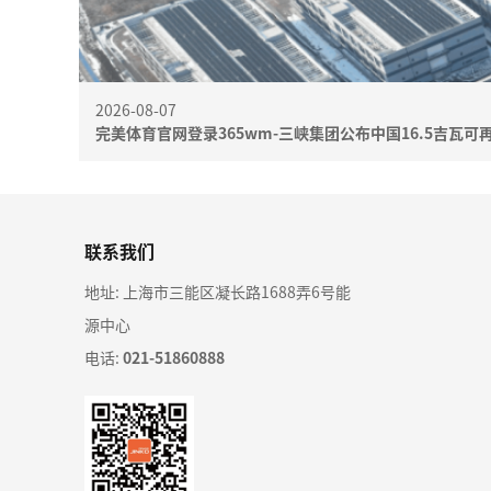
2026-08-07
完美体育官网登录365wm-三峡集团公布中国16.5吉瓦可
联系我们
地址: 上海市三能区凝长路1688弄6号能
源中心
电话:
021-51860888