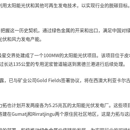
利用太阳能光伏和其他可再生发电技术，以实现行业的脱碳目标
，将把握这一历史契机，通过绿色金属的开采和出口，满足中国对绿色
光伏和风力发电产能。
星交界处建成了一个100MW的太阳能光伏项目。该项目位于皮尔巴拉地区，紧
产品，通过长达135公里的专用泥浆管道输送到黑德兰港进行后续处理。
已与矿业公司Gold Fields签署协议，将在西澳大利亚卡尔古利
拓也计划开发两座各为5.25兆瓦的太阳能光伏发电厂。这些
Gumatj和Rirratjingu两个原住民社区地区，这是力拓