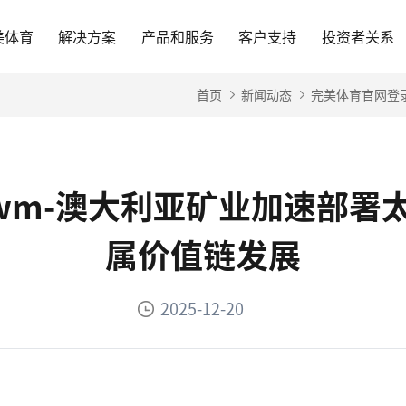
美体育
解决方案
产品和服务
客户支持
投资者关系
首页
新闻动态
完美体育官网登
5wm-澳大利亚矿业加速部署
属价值链发展
2025-12-20