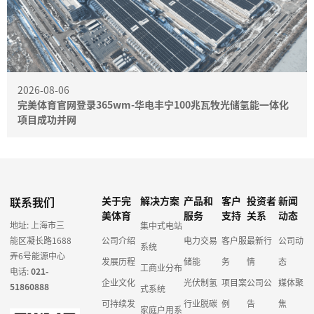
2026-08-06
完美体育官网登录365wm-华电丰宁100兆瓦牧光储氢能一体化
项目成功并网
联系我们
关于完
解决方案
产品和
客户
投资者
新闻
美体育
服务
支持
关系
动态
地址: 上海市三
集中式电站
能区凝长路1688
公司介绍
电力交易
客户服
最新行
公司动
系统
弄6号能源中心
发展历程
储能
务
情
态
工商业分布
电话:
021-
企业文化
光伏制氢
项目案
公司公
媒体聚
51860888
式系统
可持续发
行业脱碳
例
告
焦
家庭户用系