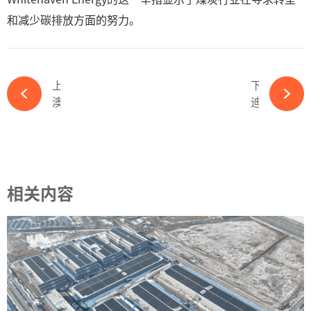
和减少碳排放方面的努力。
上一篇
下一篇
澳大利亚矿业加速部署太阳能光伏，推动绿色金属价值链发展-完美体育官网登录365wm
迪拜水电局就1.6吉瓦太阳能光伏发电和1吉瓦储能项目开始招标-完美体育官网登录365wm
相关内容