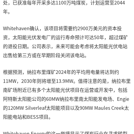
处，已获准每年开采多达1100万吨煤炭，计划运营至2044
年。
Whitehaven确认，该项目将需要约2900万美元的资本投
资，太阳能光伏发电厂的运行寿命预计可达50年，超过煤矿
的退役日期。公司表示，未来可能会考虑将太阳能光伏电站
出售给第三方或在早期阶段关闭该电站。
根据预测，纳拉布里煤矿2024年的平均用电量将达到约
11MW，2030年则将增至13.9MW。值得注意的是，纳拉布里
南矿场附近已有多个太阳能光伏项目在运营或开发中，包括
阿特斯太阳能公司的60MW纳拉布里南太阳能发电场、Engie
的120MW Silverleaf太阳能项目以及90MW Maules Creek太
阳能电站和BESS项目。
Whitehaven Energy的这一举措显示了煤炭行业在寻求转型