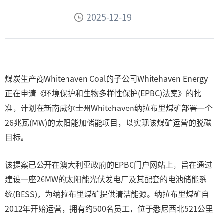
2025-12-19
煤炭生产商Whitehaven Coal的子公司Whitehaven Energy
正在申请《环境保护和生物多样性保护(EPBC)法案》的批
准，计划在新南威尔士州Whitehaven纳拉布里煤矿部署一个
26兆瓦(MW)的太阳能加储能项目，以实现该煤矿运营的脱碳
目标。
该提案已公开在澳大利亚政府的EPBC门户网站上，旨在通过
建设一座26MW的太阳能光伏发电厂及其配套的电池储能系
统(BESS)，为纳拉布里煤矿提供清洁能源。纳拉布里煤矿自
2012年开始运营，拥有约500名员工，位于悉尼西北521公里