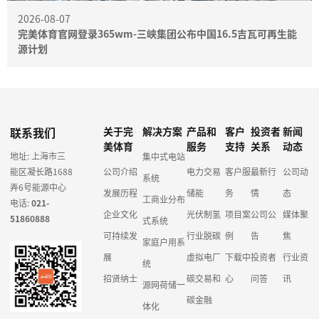
2026-08-07
完美体育官网登录365wm-三峡集团公布中国16.5吉瓦可再生能
源计划
联系我们
关于完
解决方案
产品和
客户
投资者
新闻
美体育
服务
支持
关系
动态
地址: 上海市三
集中式电站
能区凝长路1688
公司介绍
电力交易
客户服
最新行
公司动
系统
弄6号能源中心
发展历程
储能
务
情
态
工商业分布
电话:
021-
企业文化
光伏制氢
项目案
公司公
媒体聚
51860888
式系统
可持续发
行业脱碳
例
告
焦
家庭户用系
展
虚拟电厂
下载中
投资者
行业资
统
招贤纳士
碳交易和
心
问答
讯
源网荷储一
碳金融
体化