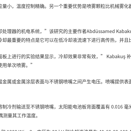
应量小，温度控制精确。另一个重要优势是喷雾颗粒比机械雾化
器的机电系统，”该研究的主要作者Abdüssamed Kaba
冷却最重要的特点是它可以在低冷却液流速下进行高传热，并且
上进行的实验结果显示，冷却效果非常有效，” Kabakuş 
使用单次喷雾。”
温金属或金属涂层表面与不锈钢喷嘴之间产生电压。喷嘴提供表
剂输送至不锈钢喷嘴，太阳能电池板背面覆盖有 0.016 毫米厚的
电偶测量其工作温度。