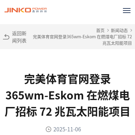
首页
新闻动态
返回新
完美体育官网登录365wm-Eskom 在燃煤电厂招标 72
闻列表
兆瓦太阳能项目
完美体育官网登录
365wm-Eskom 在燃煤电
厂招标 72 兆瓦太阳能项目
2025-11-06