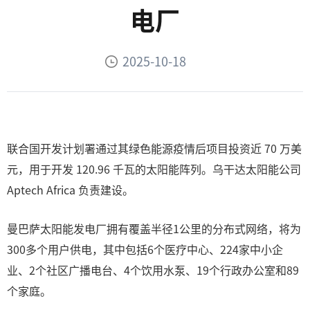
电厂
2025-10-18
联合国开发计划署通过其绿色能源疫情后项目投资近 70 万美
元，用于开发 120.96 千瓦的太阳能阵列。乌干达太阳能公司
Aptech Africa 负责建设。
曼巴萨太阳能发电厂拥有覆盖半径1公里的分布式网络，将为
300多个用户供电，其中包括6个医疗中心、224家中小企
业、2个社区广播电台、4个饮用水泵、19个行政办公室和89
个家庭。