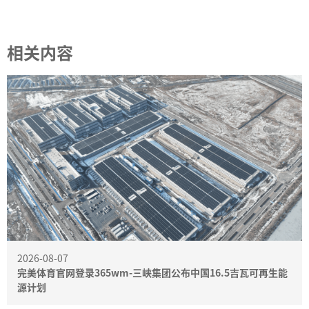
相关内容
2026-08-07
完美体育官网登录365wm-三峡集团公布中国16.5吉瓦可再生能
源计划