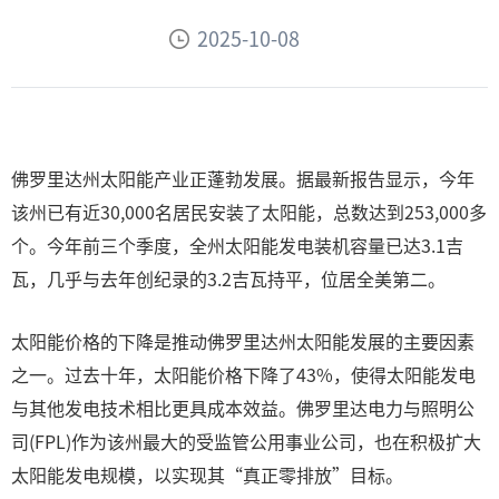
2025-10-08
佛罗里达州太阳能产业正蓬勃发展。据最新报告显示，今年
该州已有近30,000名居民安装了太阳能，总数达到253,000多
个。今年前三个季度，全州太阳能发电装机容量已达3.1吉
瓦，几乎与去年创纪录的3.2吉瓦持平，位居全美第二。
太阳能价格的下降是推动佛罗里达州太阳能发展的主要因素
之一。过去十年，太阳能价格下降了43%，使得太阳能发电
与其他发电技术相比更具成本效益。佛罗里达电力与照明公
司(FPL)作为该州最大的受监管公用事业公司，也在积极扩大
太阳能发电规模，以实现其“真正零排放”目标。