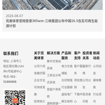
2026-08-07
完美体育官网登录365wm-三峡集团公布中国16.5吉瓦可再生能
源计划
联系我们
关于完
解决方案
产品和
客户
投资者
新闻
美体育
服务
支持
关系
动态
地址: 上海市三
集中式电站
能区凝长路1688
公司介绍
电力交易
客户服
最新行
公司动
系统
弄6号能源中心
发展历程
储能
务
情
态
工商业分布
电话:
021-
企业文化
光伏制氢
项目案
公司公
媒体聚
51860888
式系统
可持续发
行业脱碳
例
告
焦
家庭户用系
展
虚拟电厂
下载中
投资者
行业资
统
招贤纳士
碳交易和
心
问答
讯
源网荷储一