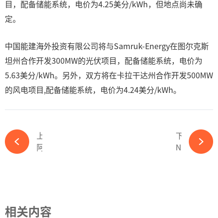
目，配备储能系统，电价为4.25美分/kWh，但地点尚未确
定。
中国能建海外投资有限公司将与Samruk-Energy在图尔克斯
坦州合作开发300MW的光伏项目，配备储能系统，电价为
5.63美分/kWh。另外，双方将在卡拉干达州合作开发500MW
的风电项目,配备储能系统，电价为4.24美分/kWh。
上一篇
下一篇
阿联酋阿布扎比将建设价值10亿美元的加密货币采矿专用大型太阳能农场-完美体育官网登录365wm
Nextracker 在 IRA 下交付首批 100% 美国制造的太阳能追踪器-完美体育官网登录365wm
相关内容