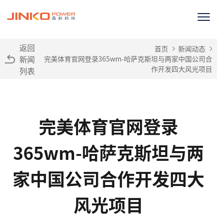
返回
首页
新闻动态
新闻
完美体育官网登录365wm-哈萨克斯坦与两家中国公司合
作开发四大风光项目
列表
完美体育官网登录
365wm-哈萨克斯坦与两
家中国公司合作开发四大
风光项目