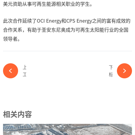
美元资助从事可再生能源相关职业的学生。
此次合作延续了OCI Energy和CPS Energy之间的富有成效的
合作关系，有助于圣安东尼奥成为可再生太阳能行业的全国
领导者。
上一篇
下一篇
工信部发布！2024年1-10月中国光伏与锂离子电池行业运行情况-完美体育官网登录365wm
标准和透明度是太阳能可持续发展的关键-完美体育官网登录365wm
相关内容