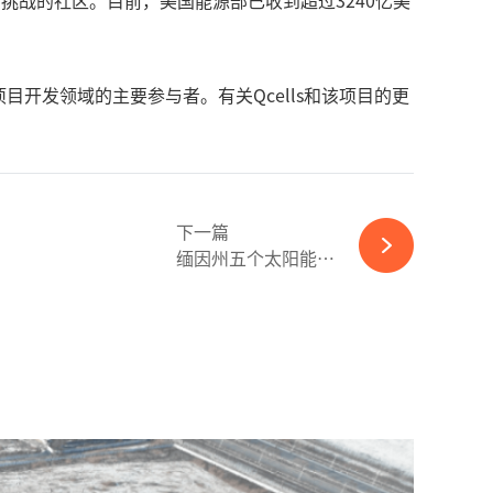
挑战的社区。目前，美国能源部已收到超过3240亿美
。
目开发领域的主要参与者。有关Qcells和该项目的更
下一篇
缅因州五个太阳能发电场投入使用，大幅降低电力成本-完美体育官网登录365wm