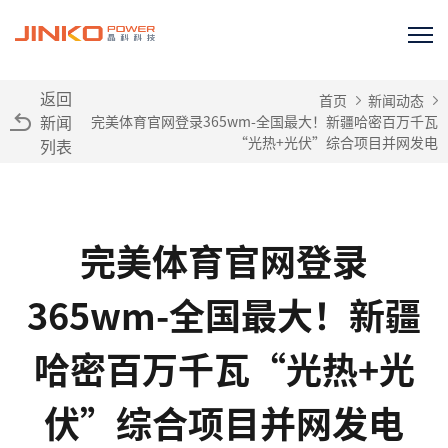
返回
首页
新闻动态
新闻
完美体育官网登录365wm-全国最大！新疆哈密百万千瓦
“光热+光伏”综合项目并网发电
列表
完美体育官网登录
365wm-全国最大！新疆
哈密百万千瓦“光热+光
伏”综合项目并网发电