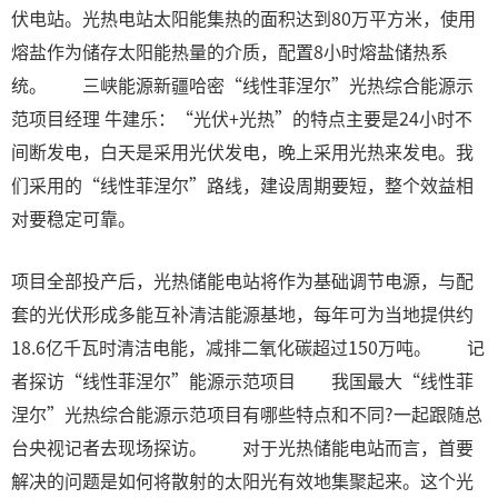
伏电站。光热电站太阳能集热的面积达到80万平方米，使用
熔盐作为储存太阳能热量的介质，配置8小时熔盐储热系
统。 三峡能源新疆哈密“线性菲涅尔”光热综合能源示
范项目经理 牛建乐：“光伏+光热”的特点主要是24小时不
间断发电，白天是采用光伏发电，晚上采用光热来发电。我
们采用的“线性菲涅尔”路线，建设周期要短，整个效益相
对要稳定可靠。
项目全部投产后，光热储能电站将作为基础调节电源，与配
套的光伏形成多能互补清洁能源基地，每年可为当地提供约
18.6亿千瓦时清洁电能，减排二氧化碳超过150万吨。 记
者探访“线性菲涅尔”能源示范项目 我国最大“线性菲
涅尔”光热综合能源示范项目有哪些特点和不同?一起跟随总
台央视记者去现场探访。 对于光热储能电站而言，首要
解决的问题是如何将散射的太阳光有效地集聚起来。这个光