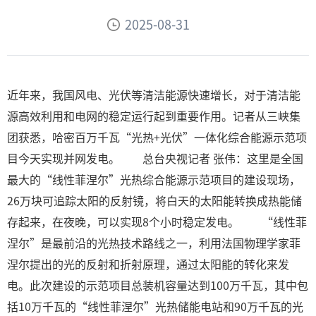
2025-08-31
近年来，我国风电、光伏等清洁能源快速增长，对于清洁能
源高效利用和电网的稳定运行起到重要作用。记者从三峡集
团获悉，哈密百万千瓦“光热+光伏”一体化综合能源示范项
目今天实现并网发电。 总台央视记者 张伟：这里是全国
最大的“线性菲涅尔”光热综合能源示范项目的建设现场，
26万块可追踪太阳的反射镜，将白天的太阳能转换成热能储
存起来，在夜晚，可以实现8个小时稳定发电。 “线性菲
涅尔”是最前沿的光热技术路线之一，利用法国物理学家菲
涅尔提出的光的反射和折射原理，通过太阳能的转化来发
电。此次建设的示范项目总装机容量达到100万千瓦，其中包
括10万千瓦的“线性菲涅尔”光热储能电站和90万千瓦的光