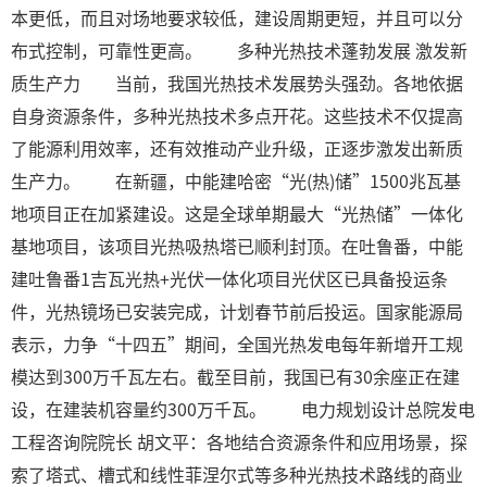
本更低，而且对场地要求较低，建设周期更短，并且可以分
布式控制，可靠性更高。 多种光热技术蓬勃发展 激发新
质生产力 当前，我国光热技术发展势头强劲。各地依据
自身资源条件，多种光热技术多点开花。这些技术不仅提高
了能源利用效率，还有效推动产业升级，正逐步激发出新质
生产力。 在新疆，中能建哈密“光(热)储”1500兆瓦基
地项目正在加紧建设。这是全球单期最大“光热储”一体化
基地项目，该项目光热吸热塔已顺利封顶。在吐鲁番，中能
建吐鲁番1吉瓦光热+光伏一体化项目光伏区已具备投运条
件，光热镜场已安装完成，计划春节前后投运。国家能源局
表示，力争“十四五”期间，全国光热发电每年新增开工规
模达到300万千瓦左右。截至目前，我国已有30余座正在建
设，在建装机容量约300万千瓦。 电力规划设计总院发电
工程咨询院院长 胡文平：各地结合资源条件和应用场景，探
索了塔式、槽式和线性菲涅尔式等多种光热技术路线的商业