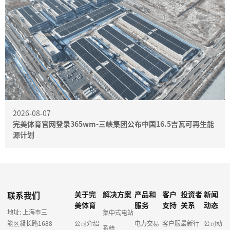
2026-08-07
完美体育官网登录365wm-三峡集团公布中国16.5吉瓦可再生能
源计划
联系我们
关于完
解决方案
产品和
客户
投资者
新闻
美体育
服务
支持
关系
动态
地址: 上海市三
集中式电站
能区凝长路1688
公司介绍
电力交易
客户服
最新行
公司动
系统