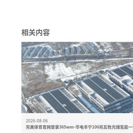
相关内容
2026-08-06
完美体育官网登录365wm-华电丰宁100兆瓦牧光储氢能