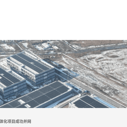
一体化项目成功并网