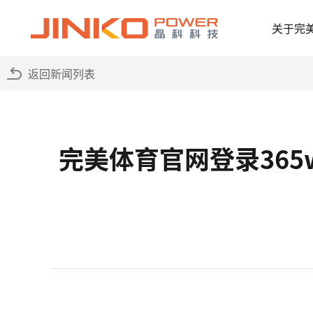
关于完
返回新闻列表
完美体育官网登录365