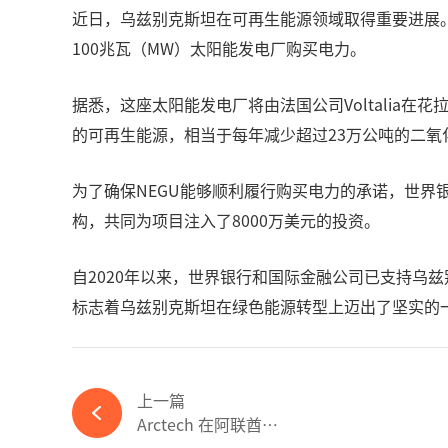
近日，乌兹别克斯坦在可再生能源领域取得重要进展。
100兆瓦（MW）太阳能发电厂购买电力。
据悉，这座太阳能发电厂将由法国公司Voltalia在
的可再生能源，相当于每年减少超过23万公吨的二氧
为了确保NEGU能够顺利履行购买电力的承诺，世界
构，共同为项目注入了8000万美元的投资。
自2020年以来，世界银行和国际金融公司已支持乌兹
标志着乌兹别克斯坦在绿色能源转型上迈出了坚实的
上一篇
Arctech 在阿联酋获得 1.5GW 太阳能项目订单-完美体育官网登录365wm