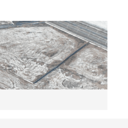
2026-08
完美体育