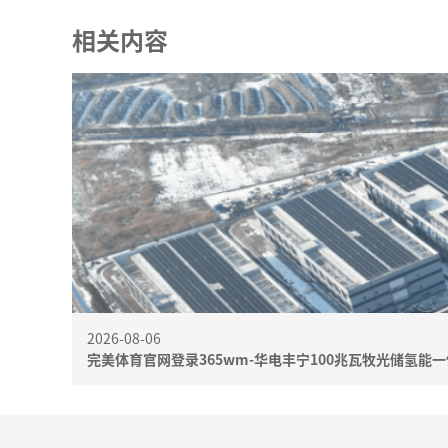
相关内容
2026-08-06
完美体育官网登录365wm-华电丰宁100兆瓦牧光储氢能