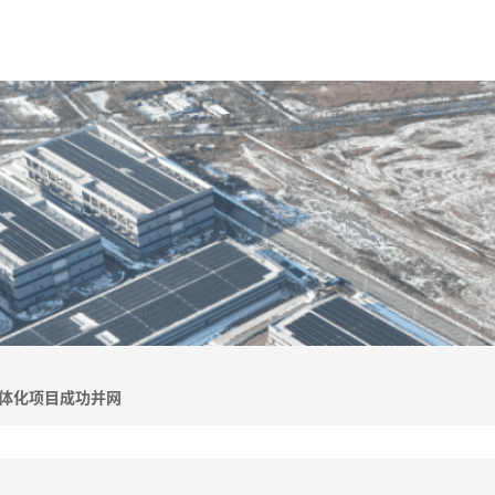
一体化项目成功并网