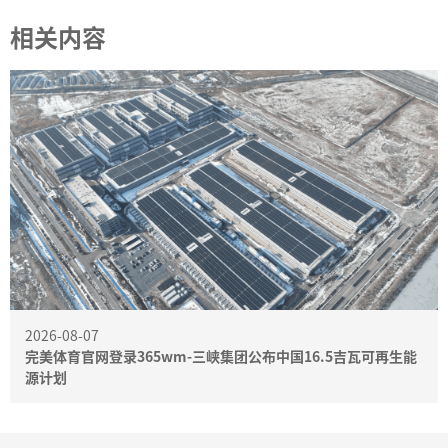
相关内容
2026-08-07
完美体育官网登录365wm-三峡集团公布中国16.5吉瓦可再生能
源计划