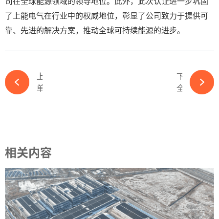
司在全球能源领域的领导地位。此外，此次认证进一步巩固
了上能电气在行业中的权威地位，彰显了公司致力于提供可
靠、先进的解决方案，推动全球可持续能源的进步。
上一篇
下一篇
单晶钙钛矿太阳能电池项目获全国颠覆性技术创新大赛优秀奖-完美体育官网登录365wm
全球首条GW级钙钛矿组件生产线投入量产-完美体育官网登录365wm
相关内容