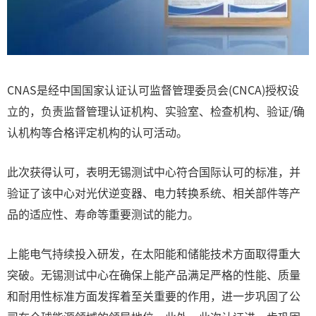
CNAS是经中国国家认证认可监督管理委员会(CNCA)授权设
立的，负责监督管理认证机构、实验室、检查机构、验证/确
认机构等合格评定机构的认可活动。
此次获得认可，表明无锡测试中心符合国际认可的标准，并
验证了该中心对光伏逆变器、电力转换系统、相关部件等产
品的适应性、寿命等重要测试的能力。
上能电气持续投入研发，在太阳能和储能技术方面取得重大
突破。无锡测试中心在确保上能产品满足严格的性能、质量
和耐用性标准方面发挥着至关重要的作用，进一步巩固了公