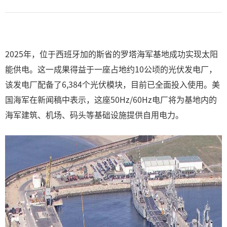
2025年，位于西班牙加的斯省的罗塔海军基地成功实现太阳
能供电。这一成果得益于一座占地约10公顷的光伏发电厂，
该发电厂配备了6,384个光伏模块，目前已全面投入使用。美
国海军在新闻稿中表示，这座50Hz/60Hz电厂将为基地内的
海军建筑、机场、码头等基础设施提供自用电力。