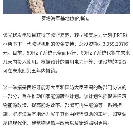
罗塔海军基地(加的斯)。
该光伏发电项目获得了欧盟复苏、转型和复原力计划(PRTR)
框架下下一代欧盟机制的资金支持，总投资额为3,959,107欧
元。目前，50Hz子系统已全面运行，60Hz子系统也将在未来
几天内投入使用。根据预计的自用电力计算，该设施的投资
可在未来四到五年内摊销。
这一举措是西班牙能源大臣和国防大臣签署的跨部门协议的
一部分，旨在推动国家能源转型计划。该计划包括促进建筑
物能源改造、提高能源效率、部署可再生能源等一系列措
施。罗塔海军基地还开展了其他由欧盟资助的工程，如空调
系统现代化、建筑物隔热层改善以及街道照明更换。