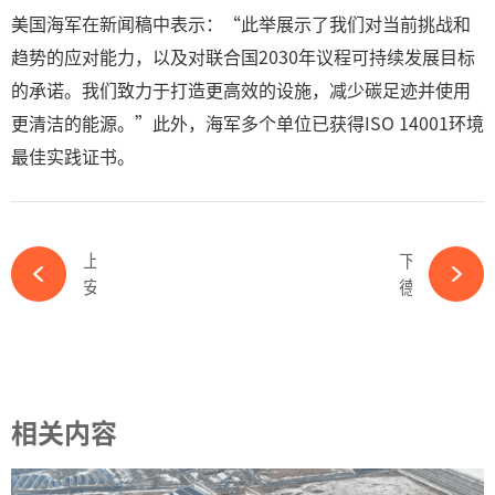
美国海军在新闻稿中表示：“此举展示了我们对当前挑战和
趋势的应对能力，以及对联合国2030年议程可持续发展目标
的承诺。我们致力于打造更高效的设施，减少碳足迹并使用
更清洁的能源。”此外，海军多个单位已获得ISO 14001环境
最佳实践证书。
上一篇
下一篇
安得拉邦寻求批准400兆瓦风能太阳能混合发电项目购电协议-完美体育官网登录365wm
德国太阳能招标吸引超4.5GW投标，中标量达2.15GW-完美体育官网登录365wm
相关内容