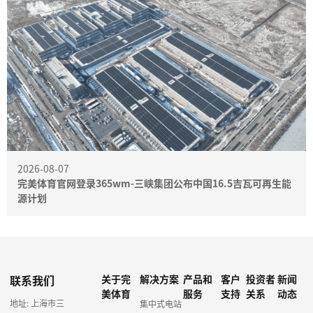
2026-08-07
完美体育官网登录365wm-三峡集团公布中国16.5吉瓦可再生能
源计划
联系我们
关于完
解决方案
产品和
客户
投资者
新闻
美体育
服务
支持
关系
动态
地址: 上海市三
集中式电站