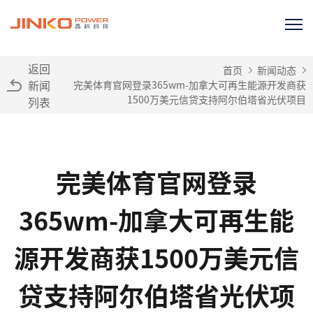
返回
首页
新闻动态
新闻
完美体育官网登录365wm-加拿大可再生能源开发商获
1500万美元信贷支持阿尔伯塔省光伏项目
列表
完美体育官网登录
365wm-加拿大可再生能
源开发商获1500万美元信
贷支持阿尔伯塔省光伏项