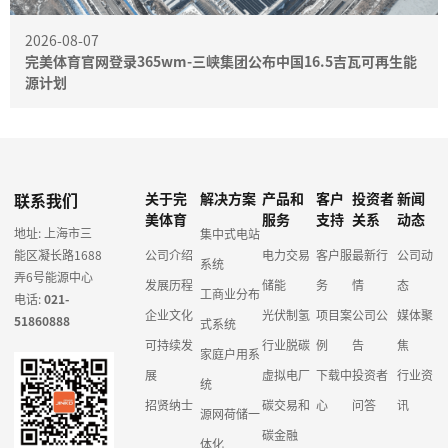
2026-08-07
完美体育官网登录365wm-三峡集团公布中国16.5吉瓦可再生能
源计划
联系我们
关于完
解决方案
产品和
客户
投资者
新闻
美体育
服务
支持
关系
动态
地址: 上海市三
集中式电站
能区凝长路1688
公司介绍
电力交易
客户服
最新行
公司动
系统
弄6号能源中心
发展历程
储能
务
情
态
工商业分布
电话:
021-
企业文化
光伏制氢
项目案
公司公
媒体聚
51860888
式系统
可持续发
行业脱碳
例
告
焦
家庭户用系
展
虚拟电厂
下载中
投资者
行业资
统
招贤纳士
碳交易和
心
问答
讯
源网荷储一
碳金融
体化