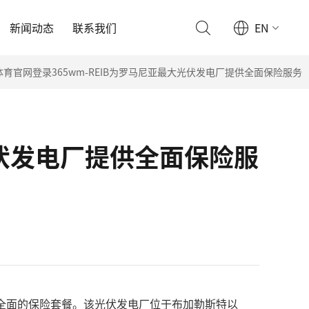
新闻动态
联系我们
EN
体育官网登录365wm-REIB为罗马尼亚最大光伏发电厂提供全面保险服务
光伏发电厂提供全面保险服
供了全面的保险套餐。该光伏发电厂位于布加勒斯特以