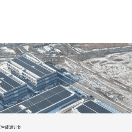
再生能源计划