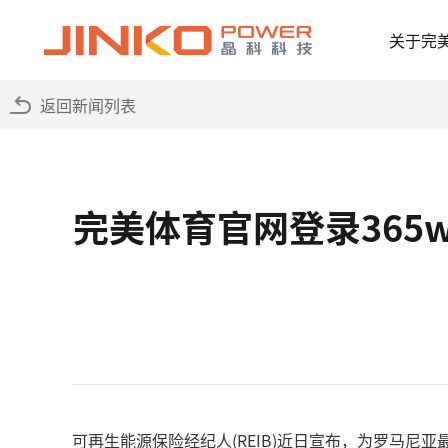
关于完
返回新闻列表
完美体育官网登录365
可再生能源保险经纪人(REIB)近日宣布，为罗马尼