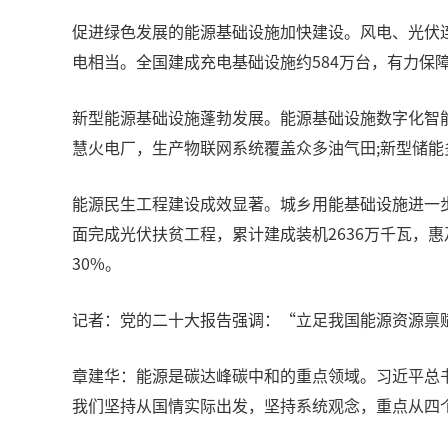
促进绿色发展的能源基础设施加快建设。风电、光伏连
电相当。全国建成充电基础设施约584万台，有力保障
新型能源基础设施蓬勃发展。能源基础设施数字化智能
慧火电厂，生产物联网系统覆盖众多油气田;新型储能
能源民生工程建设成效显著。城乡用能基础设施进一步完
面完成光伏扶贫工程，累计建成装机2636万千瓦，惠
30%。
记者：党的二十大报告强调：“立足我国能源资源禀
章建华：能源是碳达峰碳中和的重点领域。习近平总
我们坚持从国情实际出发，坚持系统观念，重点从四