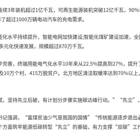
续3年装机超过1亿千瓦，可再生能源装机突破12亿千瓦，90
了超过1000万辆电动汽车的充电需求。
化水平持续提升，智能电网加快建设;智能化煤矿建设加速，全国累
多元化快速发展，规模超过870万千瓦。
善，终端用能电气化水平10年来从22.5%提高到27%，提升
及10万个村、415万脱贫户。北方地区清洁取暖率达到70%
赋，坚持先立后破，有计划分步骤实施碳达峰行动。”“先立”
书记强调，“富煤贫油少气是我国的国情”“传统能源逐步退出
个方面筑牢能源低碳转型“先立”的基础，有力支撑“双碳”工