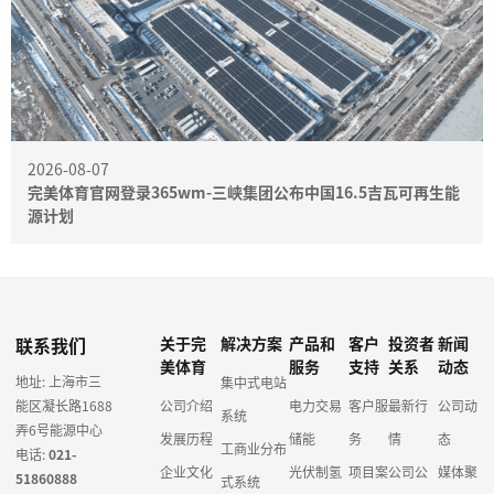
2026-08-07
完美体育官网登录365wm-三峡集团公布中国16.5吉瓦可再生能
源计划
联系我们
关于完
解决方案
产品和
客户
投资者
新闻
美体育
服务
支持
关系
动态
地址: 上海市三
集中式电站
能区凝长路1688
公司介绍
电力交易
客户服
最新行
公司动
系统
弄6号能源中心
发展历程
储能
务
情
态
工商业分布
电话:
021-
企业文化
光伏制氢
项目案
公司公
媒体聚
51860888
式系统