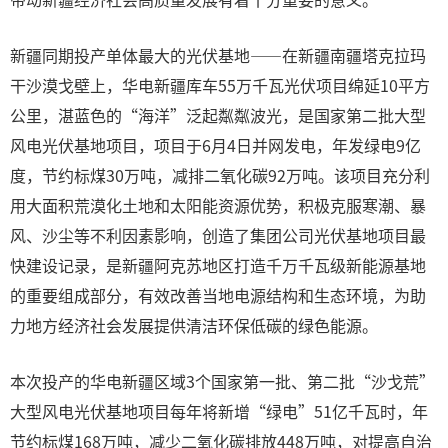
新疆同期投产单体最大的光伏基地——在新疆南疆塔克拉玛
干沙漠戈壁上，华电新疆库车55万千瓦光伏项目绵延10平方
公里，湛蓝色的“海洋”泛起粼粼波光，是国家第二批大型
风电光伏基地项目，项目于6月4日并网发电，年发绿电9亿
度，节约标煤30万吨，减排二氧化碳92万吨。该项目充分利
用大面积荒漠化土地和太阳能资源优势，积极克服寒潮、暴
风、沙尘等不利因素影响，创造了集团公司光伏基地项目最
快建设记录，是新疆阿克苏地区打造千万千瓦级新能源基地
的重要组成部分，有效改善当地电源结构和生态环境，为助
力地方经济社会发展提供清洁环保低碳的绿色能源。
本次投产的华电新疆区域3个国家第一批、第二批“沙戈荒”
大型风电光伏基地项目每年将新增“绿电”51亿千瓦时，年
节约标煤168万吨，减少二氧化碳排放448万吨，对提高自治