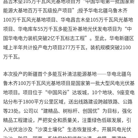
昌吉木垒105万千瓦风光基地项目为“中国华电第一批国家新
能源大基地百万千瓦级投产项目”;授予华电北疆乌鲁木齐
100万千瓦风光基地项目、华电昌吉木垒105万千瓦风光基地
项目、华电库车55万千瓦多能互补基地光伏发电项目为“中
国华电电力装机突破2亿千瓦标志工程”。至此，华电新疆区
域上半年共计投产电力项目277万千瓦，装机规模突破2100
万千瓦。
本次投产的新疆首个多能互补清洁能源基地——华电北疆乌
鲁木齐100万千瓦风光基地项目是国家第一批大型风电光伏基
地项目。项目位于“中国风谷”达坂城，10个地块、9座变电
站分布于1800平方公里区域，送出线路建设跨越铁路、公路
等23处。公司以“建精品、树标杆、创国优”为目标，强化
精品工程建设，严把安全和质量关，注重绿色低碳发展，引
入光伏治沙及“沙漠土壤化”生态恢复技术，开展风电光伏