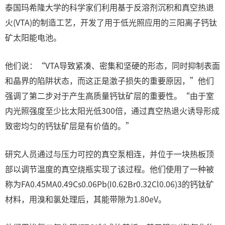
泰国玛希隆大学的科学家们利用基于反溶剂沉积和真空热退
火(VTA)的制造工艺，开发了用于低光照应用的三阳离子钙钛
矿太阳能电池。
他们说：“VTA导致紧凑、密集和坚硬的形态，同时抑制表面
和晶界的陷阱状态，而这正是激子损失的重要原因，”他们
强调了第二步对于产生高质量钙钛矿层的重要性。“由于室
内光照强度至少比太阳光低300倍，通过真空热退火诱导形成
致密均匀的钙钛矿层是有价值的。”
研究人员通过与压力可控的真空泵相连，并位于一块热板顶
部以调节温度的真空烧瓶实现了该过程。他们使用了一种被
称为FA0.45MA0.49Cs0.06Pb(I0.62Br0.32Cl0.06)3的钙钛矿
材料，用溴和氯处理后，其能带隙为1.80eV。