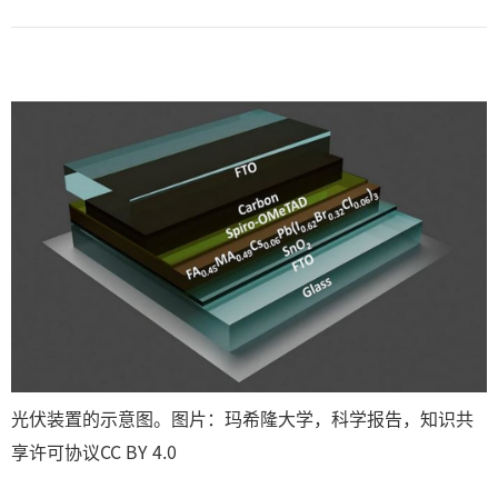
光伏装置的示意图。图片：玛希隆大学，科学报告，知识共
享许可协议CC BY 4.0