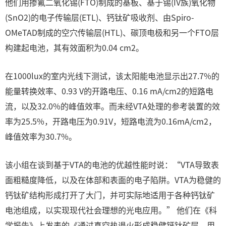
他们用掺氟二氧化锡(FTO)制成的基板、基于锡(IV族)氧化物
(SnO2)的电子传输层(ETL)、钙钛矿吸收剂、由Spiro-
OMeTAD制成的空穴传输层(HTL)、碳顶电极和另一个FTO层
构建起电池，其有效面积为0.04 cm2。
在1000lux的室内光线下测试，该太阳能电池显示出27.7%的
能量转换效率、0.93 V的开路电压、0.16 mA/cm2的短路电
流，以及32.0%的峰值效率。而未经VTA处理的参考装置的效
率为25.5%，开路电压为0.91V，短路电流为0.16mA/cm2，
峰值效率为30.7%。
该小组在谈到基于VTA的电池的优越性能时说：“VTA导致表
面粗糙度降低，以及在体部和表面的电子陷阱。VTA为稳健的
钙钛矿结构形成打开了大门，并可实际地适用于各种钙钛矿
电池组成，以实现现代社会理想的光电应用。” 他们在《科
学报告》上发表的《通过真空热退火形成稳健钙钛矿层，用