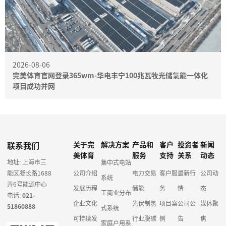
2026-08-06
完美体育官网登录365wm-华电丰宁100兆瓦牧光储氢能一体化
项目成功并网
联系我们
关于完
解决方案
产品和
客户
投资者
新闻
美体育
服务
支持
关系
动态
地址: 上海市三
集中式电站
能区凝长路1688
公司介绍
电力交易
客户服
最新行
公司动
系统
弄6号能源中心
发展历程
储能
务
情
态
工商业分布
电话:
021-
企业文化
光伏制氢
项目案
公司公
媒体聚
51860888
式系统
可持续发
行业脱碳
例
告
焦
家庭户用系