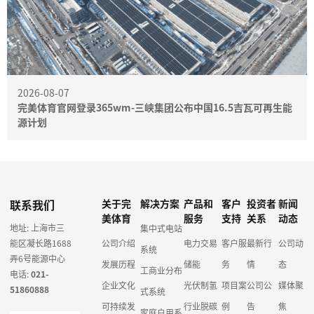
2026-08-07
完美体育官网登录365wm-三峡集团公布中国16.5吉瓦可再生能
源计划
联系我们
关于完
解决方案
产品和
客户
投资者
新闻
美体育
服务
支持
关系
动态
地址: 上海市三
集中式电站
能区凝长路1688
公司介绍
电力交易
客户服
最新行
公司动
系统
弄6号能源中心
发展历程
储能
务
情
态
工商业分布
电话:
021-
企业文化
光伏制氢
项目案
公司公
媒体聚
51860888
式系统
可持续发
行业脱碳
例
告
焦
家庭户用系