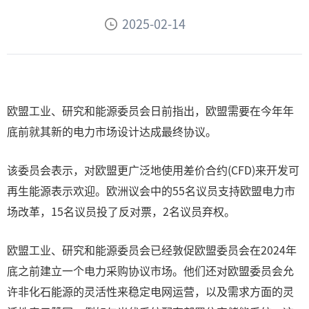
2025-02-14
欧盟工业、研究和能源委员会日前指出，欧盟需要在今年年
底前就其新的电力市场设计达成最终协议。
该委员会表示，对欧盟更广泛地使用差价合约(CFD)来开发可
再生能源表示欢迎。欧洲议会中的55名议员支持欧盟电力市
场改革，15名议员投了反对票，2名议员弃权。
欧盟工业、研究和能源委员会已经敦促欧盟委员会在2024年
底之前建立一个电力采购协议市场。他们还对欧盟委员会允
许非化石能源的灵活性来稳定电网运营，以及需求方面的灵