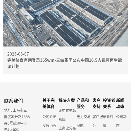
2026-08-07
完美体育官网登录365wm-三峡集团公布中国16.5吉瓦可再生能
源计划
联系我们
关于完
解决方案
产品和
客户
投资者
新闻
美体育
服务
支持
关系
动态
地址: 上海市三
集中式电站
能区凝长路1688
公司介绍
电力交易
客户服
最新行
公司动
系统
弄6号能源中心
发展历程
储能
务
情
态
工商业分布
电话:
021-