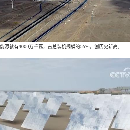
新能源就有4000万千瓦，占总装机规模的55%，创历史新高。