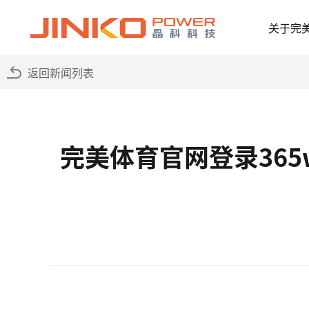
关于完
返回新闻列表
完美体育官网登录365