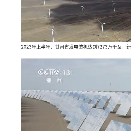
2023年上半年，甘肃省发电装机达到7273万千瓦，