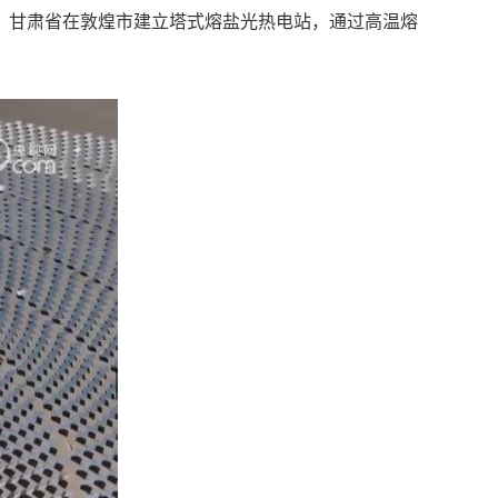
，甘肃省在敦煌市建立塔式熔盐光热电站，通过高温熔