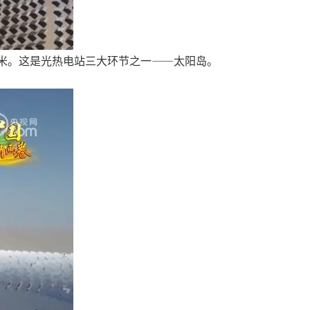
平方米。这是光热电站三大环节之一——太阳岛。