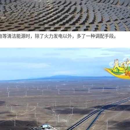
电等清洁能源时，除了火力发电以外，多了一种调配手段。