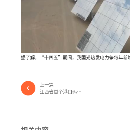
据了解，“十四五”期间，我国光热发电力争每年新增
上一篇
江西省首个港口码头分布式光伏项目并网发电-完美体育官网登录365wm
相关内容