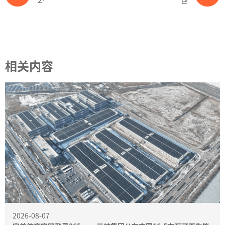
相关内容
2026-08-07