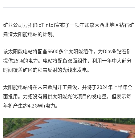
矿业公司力拓(RioTinto)宣布了一项在加拿大西北地区钻石矿
建造太阳能电站的计划。
该太阳能电站将配备6600多个太阳能组件，为Diavik钻石矿
提供25%的电力。电站将配备双面组件，利用一年中大部分
时间覆盖矿区的积雪反射的光线来发电。
太阳能电站将在未来数周开工建设，并将于2024年上半年全
面投用。力拓没有提供太阳能光伏项目的发电量，但表示每
年将产生约4.2GWh电力。