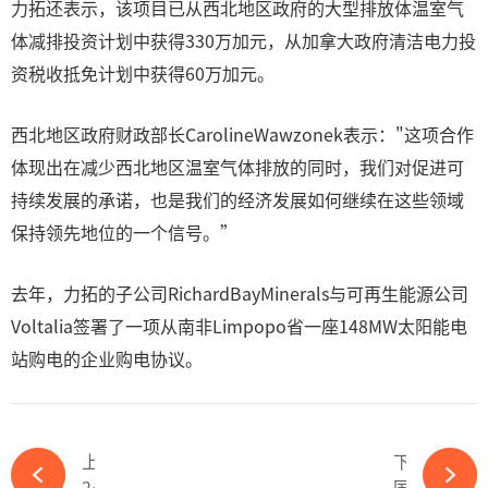
力拓还表示，该项目已从西北地区政府的大型排放体温室气
体减排投资计划中获得330万加元，从加拿大政府清洁电力投
资税收抵免计划中获得60万加元。
西北地区政府财政部长CarolineWawzonek表示："这项合作
体现出在减少西北地区温室气体排放的同时，我们对促进可
持续发展的承诺，也是我们的经济发展如何继续在这些领域
保持领先地位的一个信号。”
去年，力拓的子公司RichardBayMinerals与可再生能源公司
Voltalia签署了一项从南非Limpopo省一座148MW太阳能电
站购电的企业购电协议。
上一篇
下一篇
2023年1月至7月德国新太阳能装机容量已超2022年-完美体育官网登录365wm
国家能源局：前7月太阳能发电投资1612亿元，为新能源产业第一-完美体育官网登录365wm