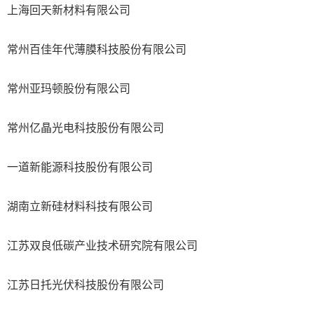
上海回天新材料有限公司
常州百佳年代薄膜科技股份有限公司
常州亚玛顿股份有限公司
常州亿晶光电科技股份有限公司
一道新能源科技股份有限公司
湖南立新硅材料科技有限公司
江苏双良低碳产业技术研究院有限公司
江苏日托光伏科技股份有限公司