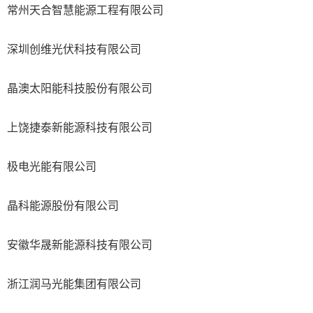
常州天合智慧能源工程有限公司
深圳创维光伏科技有限公司
晶澳太阳能科技股份有限公司
上饶捷泰新能源科技有限公司
极电光能有限公司
晶科能源股份有限公司
安徽华晟新能源科技有限公司
浙江润马光能集团有限公司