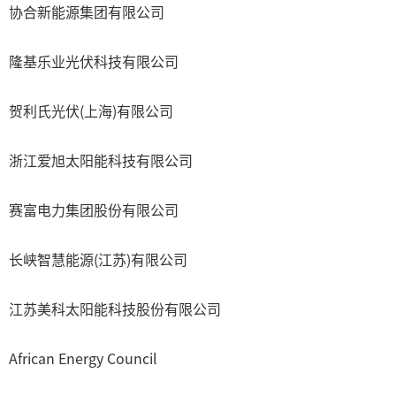
协合新能源集团有限公司
隆基乐业光伏科技有限公司
贺利氏光伏(上海)有限公司
浙江爱旭太阳能科技有限公司
赛富电力集团股份有限公司
长峡智慧能源(江苏)有限公司
江苏美科太阳能科技股份有限公司
African Energy Council