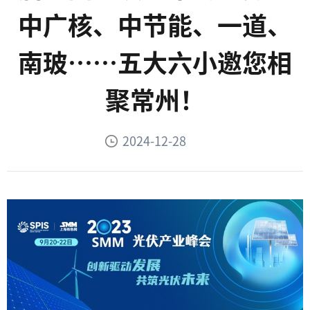
中广核、中节能、一道、
南玻……五大六小邀您相
聚常州！
2024-12-28