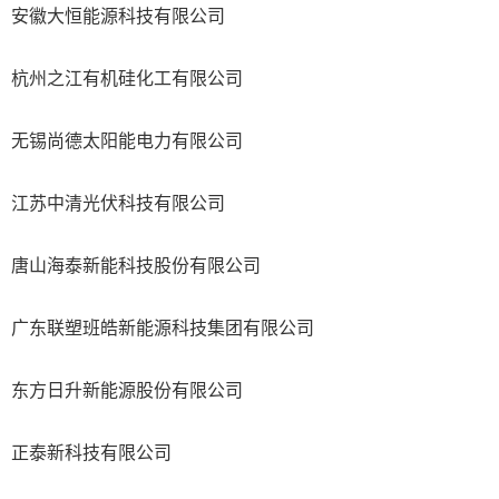
安徽大恒能源科技有限公司
杭州之江有机硅化工有限公司
无锡尚德太阳能电力有限公司
江苏中清光伏科技有限公司
唐山海泰新能科技股份有限公司
广东联塑班皓新能源科技集团有限公司
东方日升新能源股份有限公司
正泰新科技有限公司