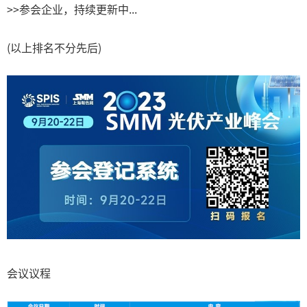
>>参会企业，持续更新中...
(以上排名不分先后)
会议议程