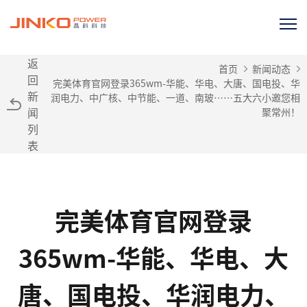
返
首页
新闻动态
回
完美体育官网登录365wm-华能、华电、大唐、国电投、华
新
润电力、中广核、中节能、一道、南玻……五大六小邀您相
闻
聚常州！
列
表
完美体育官网登录
365wm-华能、华电、大
唐、国电投、华润电力、